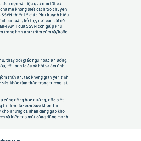
 tích cực và hiệu quả cho tất cả.
u cha mẹ không biết cách trò chuyện
a SSVN thiết kế giúp Phụ huynh hiểu
nh an toàn, hỗ trợ, nơi con cái có
 thần-FAMH của SSVN còn giúp Phụ
iêm trọng hơn như trầm cảm và/hoặc
ú, thay đổi giấc ngủ hoặc ăn uống.
a, rối loạn lo âu xã hội và ám ảnh
ồm trấn an, tạo không gian yên tĩnh
 sức khỏe tâm thần trong tương lai.
của cộng đồng học đường, đặc biệt
ng trình về Sơ cứu Sức khỏe Tinh
ợ cho những cá nhân đang gặp khó
 hơn và kiến tạo một cộng đồng mạnh