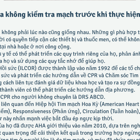
ta không kiểm tra mạch trước khi thực hiệ
ứu không phải lúc nào cũng giống nhau. Những gì phù hợp t
i có quyền tiếp cận các thiết bị và thuốc men, có thể kh
ại nhà hoặc ở nơi công cộng.
 y tế có thể phát triển các quy trình riêng của họ, phản án
a họ và sử dụng các quy tắc nhớ để giúp họ.
 Hồi sức (ILCOR) được thành lập vào năm 1992 để các tổ ch
i sức và phát triển các hướng dẫn về CPR và Chăm sóc Ti
 cách liên tục đánh giá dữ liệu khoa học và tạo ra sự đồn
c thành viên có thể phát triển các hướng dẫn địa phương.
 CPR cho người không chuyên là DRS ABCD.
 liên quan đến Hiệp hội Tim mạch Hoa Kỳ (American Heart 
hiểm), Responsiveness (Phản ứng), Circulation (Tuần hoàn
ự này nhấn mạnh việc bắt đầu ép ngực kịp thời.
 của họ đã được AHA giới thiệu vào năm 2010, dựa trên ngh
 quan trọng để cải thiện kết quả trong trường hợp ngừng 