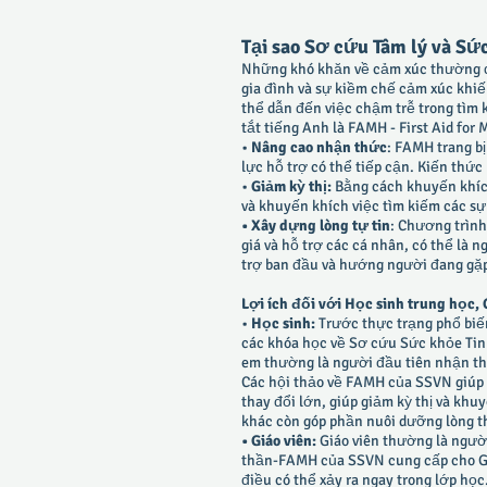
Tại sao Sơ cứu Tâm lý và Sứ
Những khó khăn về cảm xúc thường đi 
gia đình và sự kiềm chế cảm xúc khiế
thể dẫn đến việc chậm trễ trong tìm 
tắt tiếng Anh là FAMH - First Aid for
•
Nâng cao nhận thức
: FAMH trang b
lực hỗ trợ có thể tiếp cận. Kiến thứ
•
Giảm kỳ thị:
Bằng cách khuyến khíc
và khuyến khích việc tìm kiếm các sự
• Xây dựng lòng tự tin
: Chương trìn
giá và hỗ trợ các cá nhân, có thể là
trợ ban đầu và hướng người đang gặp
Lợi ích đối với Học sinh trung học, 
•
Học sinh:
Trước thực trạng phổ biến
các khóa học về Sơ cứu Sức khỏe Tinh
em thường là người đầu tiên nhận th
Các hội thảo về FAMH của SSVN giúp 
thay đổi lớn, giúp giảm kỳ thị và kh
khác còn góp phần nuôi dưỡng lòng th
• Giáo viên:
Giáo viên thường là người
thần-FAMH của SSVN cung cấp cho Giá
điều có thể xảy ra ngay trong lớp học