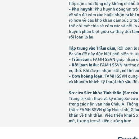
tiếp cận chủ động này không chỉ hỗ t
• Phụ huynh
: Phụ huynh đóng vai trò
về vấn đề cảm xúc hoặc nhận ra khi 
rõ hơn về các khó khăn cảm xúc ở tuổi
thể cởi mở chia sẻ cảm xúc và nỗi l
huynh phân biệt giữa sự thay đổi tâ
rối loạn lo âu.
Tập trung vào Trầm cảm,
Rối loạn lo
Ba vấn đề này đặc biệt phổ biến ở lứ
•
Trầm cảm
: FAMH SSVN giúp nhận di
•
Rối loạn lo âu:
FAMH SSVN hướng dẫn c
cụ thể. Khi được nhận biết, có thể c
• Cơn hoảng loạn:
FAMH SSVN cung cấ
và khuyến khích kỹ thuật thở sâu để 
Sơ cứu Sức khỏe Tinh thần (Sơ cứu T
Trang bị kiến thức và kỹ năng Sơ cứ
trong các nền văn hóa Châu Á. Thông 
thần-FAMH SSVN giúp Học sinh, Giáo 
khăn về tinh thần. Việc triển khai S
mẽ, tương trợ và kiên cường hơn.