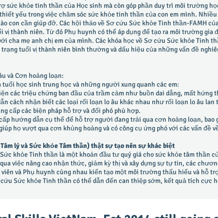
rợ sức khỏe tinh thần của Học sinh mà còn góp phần duy trì môi trường học
 thiết yếu trong việc chăm sóc sức khỏe tinh thần của con em mình. Nhiề
nào con cần giúp đỡ. Các hội thảo về Sơ cứu Sức khỏe Tinh thần-FAMH củ
 vị thành niên. Từ đó Phụ huynh có thể áp dụng để tạo ra môi trường gia đì
o với cha mẹ anh chị em của mình. Các khóa học về Sơ cứu Sức khỏe Tinh
m trạng tuổi vị thành niên bình thường và dấu hiệu của những vấn đề ngh
 âu và Cơn hoảng loạn:
a tuổi học sinh trung học và những người xung quanh các em:
ện các triệu chứng ban đầu của trầm cảm như buồn dai dẳng, mất hứng th
ách nhận biết các loại rối loạn lo âu khác nhau như rối loạn lo âu lan tỏ
ung cấp các biện pháp hỗ trợ và đối phó phù hợp.
p hướng dẫn cụ thể để hỗ trợ người đang trải qua cơn hoảng loạn, bao g
giúp họ vượt qua cơn khủng hoảng và có công cụ ứng phó với các vấn đề về
âm lý và Sức khỏe Tâm thần) thật sự tạo nên sự khác biệt
u Sức khỏe Tinh thần là một khoản đầu tư quý giá cho sức khỏe tâm thần 
qua việc nâng cao nhận thức, giảm kỳ thị và xây dựng sự tự tin, các chươ
viên và Phụ huynh cùng nhau kiến tạo một môi trường thấu hiểu và hỗ tr
ơ cứu Sức khỏe Tinh thần có thể dẫn đến can thiệp sớm, kết quả tích cực