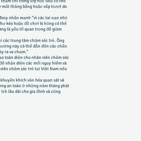
thậm chí trong lớp học đều có thể
ơ mất thăng bằng hoặc vấp trượt do
g Tony nhấn mạnh “vì các tai nạn nhỏ
hư kéo hoặc đồ chơi bị hỏng có thể
ng là yếu tố quan trọng để giảm
i các trung tâm chăm sóc trẻ. Ông
 thường này có thể dẫn đến các chấn
ảy ra va chạm.”
ạo toàn diện cho nhân viên chăm sóc
c để nhận diện các mối nguy hiểm và
 viên chăm sóc trẻ tại Việt Nam nếu
 khuyến khích văn hóa quan sát và
ường an toàn ở những năm tháng phát
 ích lâu dài cho gia đình và cộng