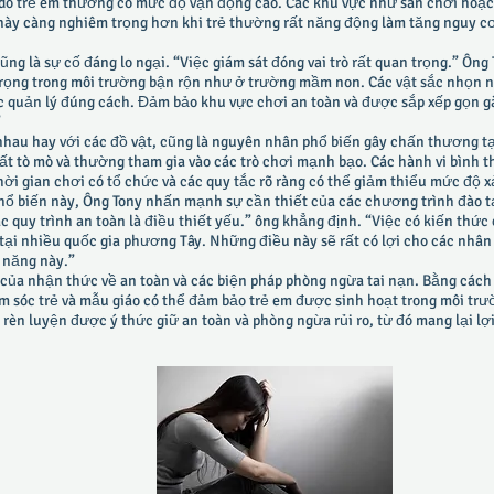
do trẻ em thường có mức độ vận động cao. Các khu vực như sân chơi hoặc 
ày càng nghiêm trọng hơn khi trẻ thường rất năng động làm tăng nguy c
cũng là sự cố đáng lo ngại. “Việc giám sát đóng vai trò rất quan trọng.” Ôn
rọng trong môi trường bận rộn như ở trường mầm non. Các vật sắc nhọn n
 quản lý đúng cách. Đảm bảo khu vực chơi an toàn và được sắp xếp gọn gà
”
 nhau hay với các đồ vật, cũng là nguyên nhân phổ biến gây chấn thương tạ
 rất tò mò và thường tham gia vào các trò chơi mạnh bạo. Các hành vi bình
ời gian chơi có tổ chức và các quy tắc rõ ràng có thể giảm thiểu mức độ x
 biến này, Ông Tony nhấn mạnh sự cần thiết của các chương trình đào t
ác quy trình an toàn là điều thiết yếu.” ông khẳng định. “Việc có kiến thứ
c tại nhiều quốc gia phương Tây. Những điều này sẽ rất có lợi cho các nhân
ỹ năng này.”
ủa nhận thức về an toàn và các biện pháp phòng ngừa tai nạn. Bằng cách
ăm sóc trẻ và mẫu giáo có thể đảm bảo trẻ em được sinh hoạt trong môi tr
 rèn luyện được ý thức giữ an toàn và phòng ngừa rủi ro, từ đó mang lại lợi