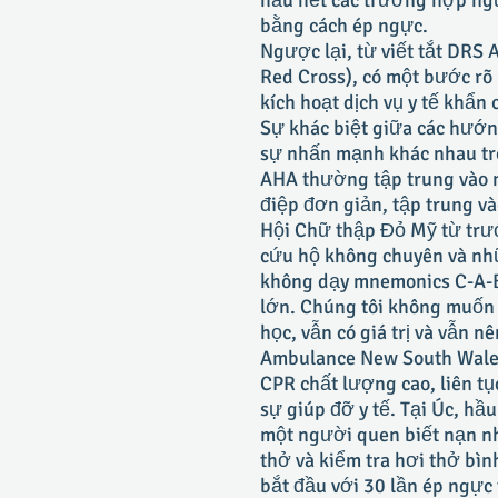
hầu hết các trường hợp ngừ
bằng cách ép ngực.
Ngược lại, từ viết tắt DRS
Red Cross), có một bước rõ
kích hoạt dịch vụ y tế khẩn 
Sự khác biệt giữa các hướn
sự nhấn mạnh khác nhau tr
AHA thường tập trung vào 
điệp đơn giản, tập trung v
Hội Chữ thập Đỏ Mỹ từ trư
cứu hộ không chuyên và nhữ
không dạy mnemonics C-A-B 
lớn. Chúng tôi không muốn 
học, vẫn có giá trị và vẫn 
Ambulance New South Wales,
CPR chất lượng cao, liên t
sự giúp đỡ y tế. Tại Úc, h
một người quen biết nạn n
thở và kiểm tra hơi thở bì
bắt đầu với 30 lần ép ngực 