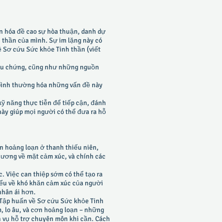
ăn hóa đề cao sự hòa thuận, danh dự
h thần của mình. Sự im lặng này có
ề Sơ cứu Sức khỏe Tinh thần (viết
riệu chứng, cũng như những nguồn
 bình thường hóa những vấn đề này
ỹ năng thực tiễn để tiếp cận, đánh
này giúp mọi người có thể đưa ra hỗ
ơn hoảng loạn ở thanh thiếu niên,
thương về mặt cảm xúc, và chính các
 Việc can thiệp sớm có thể tạo ra
Hiểu về khó khăn cảm xúc của người
nhân ái hơn.
. Tập huấn về Sơ cứu Sức khỏe Tinh
, lo âu, và cơn hoảng loạn – những
ch vụ hỗ trợ chuyên môn khi cần. Cách