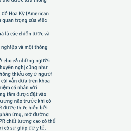
ó thể được lưu thông
p đỏ Hoa Kỳ (American
m quan trọng của việc
à là các chiến lược và
 nghiệp và một thông
hớ cho cả những người
khuyến nghị cũng như
không thiếu oxy ở người
 cái vẫn dựa trên khoa
ghiệm cá nhân với
ọng tâm được đặt vào
hương não trước khi có
PR được thực hiện bởi
a phản ứng, mở đường
PR chất lượng cao có thể
i có sự giúp đỡ y tế,