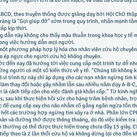
ng tim ở người lớn là do tim mạch, và máu đã chứa oxy c
 ABCD, theo truyền thống được giảng dạy bởi Hội Chữ thậ
 ràng là "Gọi giúp đỡ" sớm trong quy trình, nhấn mạnh tầ
cấp kịp thời.
g dẫn này không cho thấy mâu thuẫn trong khoa học y tế m
ong việc hướng dẫn mọi người.
một phương pháp hợp lý hóa cho nhân viên cứu hộ chuyên
ào ép ngực cho người cứu hộ không chuyên.
ớc đến nay đã hướng tới việc cung cấp một trình tự dễ n
ng người có một số kiến thức về y tế. “Chúng tôi không 
vì trình tự này chỉ áp dụng cho các nạn nhân ngừng tim 
làm thay đổi hoặc gây nhầm lẫn sau nhiều năm dạy A-B-C,
nên là cách tiếp cận cho việc đánh giá khẩn cấp.” Từ kinh n
 sau khi thực hiện hồi sức cho hàng trăm bệnh nhân, tr
ục để cung cấp oxy cho não nhằm cố gắng ngăn ngừa tổn t
ầu hết các trường hợp ngừng tim xảy ra ở nhà. Phần lớn C
hân và đường thở được thông thoáng, do đó việc kiểm tr
nh thường có thể được thực hiện trong chưa đầy 15 giây. C
tiếp theo là 2 lần thổi cứu hộ và không dừng lại cho đến kh