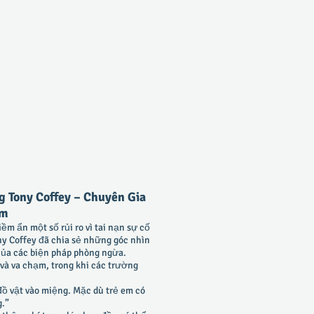
Tony Coffey – Chuyên Gia
am
m ẩn một số rủi ro vì tai nạn sự cố
ny Coffey đã chia sẻ những góc nhìn
của các biện pháp phòng ngừa.
và va chạm, trong khi các trường
đồ vật vào miệng. Mặc dù trẻ em có
g.”