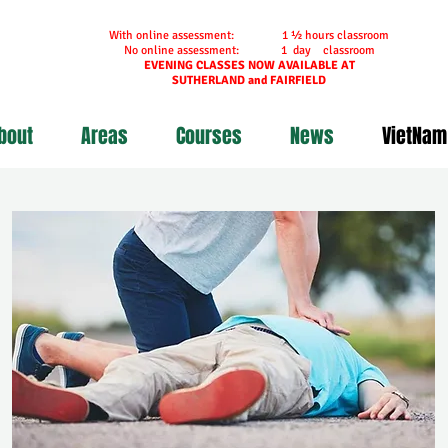
With online assessment: 1 ½ hours classroom
No online assessment: 1 day classroom
EVENING CLASSES NOW AVAILABLE AT
SUTHERLAND and FAIRFIELD
bout
Areas
Courses
News
VietNam