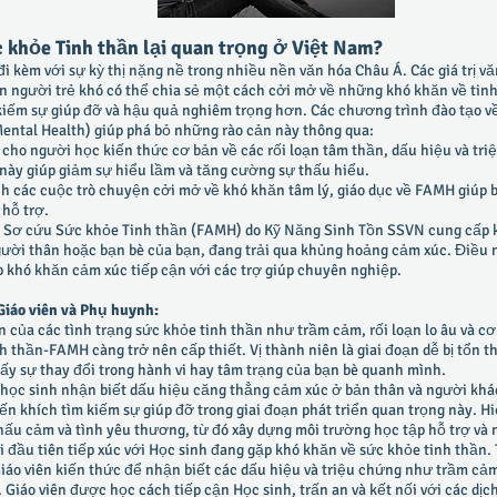
c khỏe Tinh thần lại quan trọng ở Việt Nam?
kèm với sự kỳ thị nặng nề trong nhiều nền văn hóa Châu Á. Các giá trị v
n người trẻ khó có thể chia sẻ một cách cởi mở về những khó khăn về tin
kiếm sự giúp đỡ và hậu quả nghiêm trọng hơn. Các chương trình đào tạo v
 Mental Health) giúp phá bỏ những rào cản này thông qua:
ị cho người học kiến thức cơ bản về các rối loạn tâm thần, dấu hiệu và t
c này giúp giảm sự hiểu lầm và tăng cường sự thấu hiểu.
h các cuộc trò chuyện cởi mở về khó khăn tâm lý, giáo dục về FAMH giúp
 hỗ trợ.
h Sơ cứu Sức khỏe Tinh thần (FAMH) do Kỹ Năng Sinh Tồn SSVN cung cấp k
 người thân hoặc bạn bè của bạn, đang trải qua khủng hoảng cảm xúc. Điều 
 khó khăn cảm xúc tiếp cận với các trợ giúp chuyên nghiệp.
Giáo viên và Phụ huynh:
 của các tình trạng sức khỏe tinh thần như trầm cảm, rối loạn lo âu và c
 thần-FAMH càng trở nên cấp thiết. Vị thành niên là giai đoạn dễ bị tổn 
ấy sự thay đổi trong hành vi hay tâm trạng của bạn bè quanh mình.
học sinh nhận biết dấu hiệu căng thẳng cảm xúc ở bản thân và người khác.
uyến khích tìm kiếm sự giúp đỡ trong giai đoạn phát triển quan trọng này. 
ấu cảm và tình yêu thương, từ đó xây dựng môi trường học tập hỗ trợ và 
 đầu tiên tiếp xúc với Học sinh đang gặp khó khăn về sức khỏe tinh thần
o viên kiến thức để nhận biết các dấu hiệu và triệu chứng như trầm cảm
. Giáo viên được học cách tiếp cận Học sinh, trấn an và kết nối với các dị