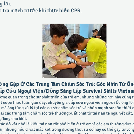
 lại.
m tra mạch trước khi thực hiện CPR.
 Gặp Ở Các Trung Tâm Chăm Sóc Trẻ: Góc Nhìn Từ Ông 
ấp Cứu Ngoại Viện/Đồng Sáng Lập Survival Skills Vietn
ường quan trọng cho sự phát triển của trẻ em, nhưng những nơi này cũng tiề
t cuộc thảo luận gần đây, chuyên gia cấp cứu ngoại viện người Úc ông To
mà ông từng xử lý tại các cơ sở chăm sóc trẻ và nhấn mạnh sự cần thiết 
 các trung tâm chăm sóc trẻ thường xuất phát từ tai nạn té ngã, vết cắt, 
g Tony cho biết.
các đồ vật nhỏ là kiểu tai nạn rất phổ biến ở trẻ em vì các em thường đưa 
ài, nhưng nếu dị vật mắc kẹt trong đường thở, sự cố này có thể gây tử von