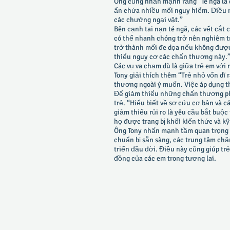
Ông cũng nhấn mạnh rằng “Té ngã là 
ẩn chứa nhiều mối nguy hiểm. Điều n
các chướng ngại vật.”
Bên cạnh tai nạn té ngã, các vết cắt 
có thể nhanh chóng trở nên nghiêm t
trở thành mối đe dọa nếu không được
thiểu nguy cơ các chấn thương này.
Các vụ va chạm dù là giữa trẻ em với
Tony giải thích thêm “Trẻ nhỏ vốn dĩ
thương ngoài ý muốn. Việc áp dụng th
Để giảm thiểu những chấn thương phổ
trẻ. “Hiểu biết về sơ cứu cơ bản và c
giảm thiểu rủi ro là yêu cầu bắt buộ
họ được trang bị khối kiến thức và k
Ông Tony nhấn mạnh tầm quan trọng c
chuẩn bị sẵn sàng, các trung tâm ch
triển đầu đời. Điều này cũng giúp trẻ
đồng của các em trong tương lai.